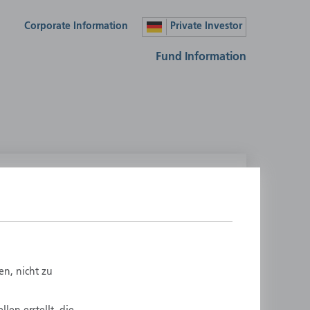
Corporate Information
Private Investor
Fund Information
lease select your country
ustralia
Liechtenstein
ustria
Luxembourg
elgium
Netherlands
en, nicht zu
enmark
New Zealand
inland
Norway
rance
Portugal