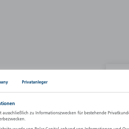
P
many
Privatanleger
g our own
A
A
ationen
B
d
t ausschließlich zu Informationszwecken für bestehende Privatkund
D
erbezwecken.
F
F