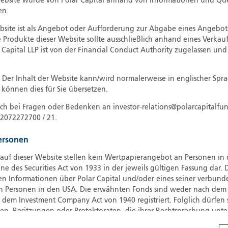
Website wurde von Polar Capital anhand von Informationen und Quell
en.
G
G
ebsite ist als Angebot oder Aufforderung zur Abgabe eines Angebot
e Produkte dieser Website sollte ausschließlich anhand eines Verkau
H
r Capital LLP ist von der Financial Conduct Authority zugelassen und
I
I
: Der Inhalt der Website kann/wird normalerweise in englischer Spra
J
können dies für Sie übersetzen.
ich bei Fragen oder Bedenken an investor-relations@polarcapitalfu
)2072272700 / 21.
Personen
auf dieser Website stellen kein Wertpapierangebot an Personen in
e des Securities Act von 1933 in der jeweils gültigen Fassung dar. D
en Informationen über Polar Capital und/oder eines seiner verbu
 an Personen in den USA. Die erwähnten Fonds sind weder nach dem S
dem Investment Company Act von 1940 registriert. Folglich dürfen 
rien, Besitzungen oder Protektoraten, die ihrer Rechtsprechung unte
 Bürger oder Einwohner eines dieser Gebiete zum Verkauf angebote