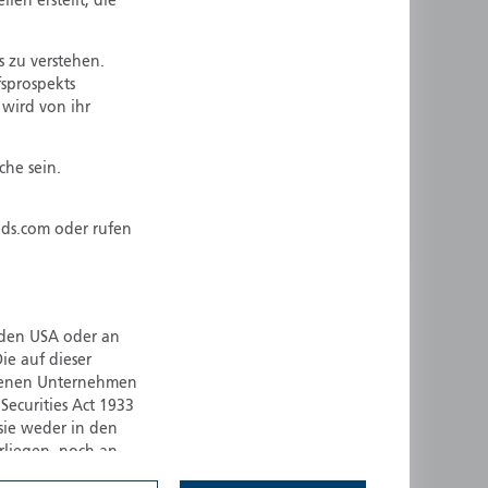
en erstellt, die
ermany
Singapore
uernsey
Spain
s zu verstehen.
fsprospekts
ong Kong
Sweden
 wird von ihr
reland
Switzerland
taly
United Kingdom
che sein.
ersey
United States
All other countries
nds.com oder rufen
 den USA oder an
ie auf dieser
ndenen Unternehmen
ecurities Act 1933
sie weder in den
rliegen, noch an
n oder verkauft