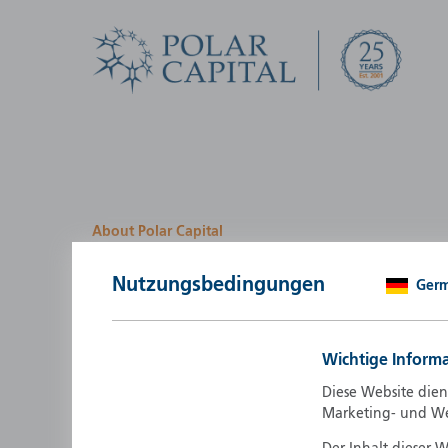
About Polar Capital
We look for investment
Nutzungsbedingungen
Ger
opportunities by creatin
path
Wichtige Inform
Polar Capital is a specialist, investment-led, active fun
Diese Website dien
manager who strives to be an investment leader.
Marketing- und W