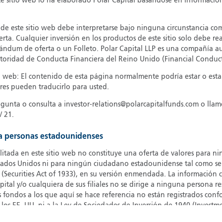
te sitio web lo ha elaborado Polar Capital basándose en informació
G
G
e este sitio web debe interpretarse bajo ninguna circunstancia co
erta. Cualquier inversión en los productos de este sitio solo debe rea
H
dum de oferta o un Folleto. Polar Capital LLP es una compañía au
I
toridad de Conducta Financiera del Reino Unido (Financial Conduct
I
o web: El contenido de esta página normalmente podría estar o estar
J
es pueden traducirlo para usted.
regunta o consulta a investor-relations@polarcapitalfunds.com o llam
 21.
 a personas estadounidenses
ilitada en este sitio web no constituye una oferta de valores para 
stados Unidos ni para ningún ciudadano estadounidense tal como se 
 (Securities Act of 1933), en su versión enmendada. La información 
apital y/o cualquiera de sus filiales no se dirige a ninguna persona r
s fondos a los que aquí se hace referencia no están registrados conf
 los EE. UU. ni a la Ley de Sociedades de Inversión de 1940 (Inves
cuencia, no se pueden ofrecer a la venta ni se pueden vender en los 