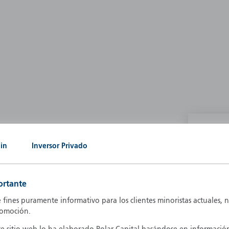
P
in
Inversor Privado
g our own
A
A
ortante
B
d
e fines puramente informativo para los clientes minoristas actuales, n
D
romoción.
F
F