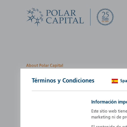
About Polar Capital
We look for investment
Términos y Condiciones
Spa
opportunities by creatin
path
Información imp
Polar Capital is a specialist, investment-led, active fun
Este sitio web tien
manager who strives to be an investment leader.
marketing ni de p