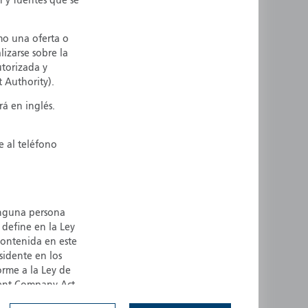
n y fuentes que se
ermany
Singapore
uernsey
Spain
mo una oferta o
lizarse sobre la
ong Kong
Sweden
torizada y
reland
Switzerland
 Authority).
taly
United Kingdom
á en inglés.
ersey
United States
All other countries
e al teléfono
ninguna persona
define en la Ley
contenida en este
esidente en los
orme a la Ley de
tment Company Act
EE. UU., sus