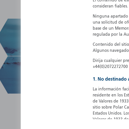
El contenido de es
consideran fiables.
Ninguna apartado d
una solicitud de of
base de un Memorán
regulada por la Au
Contenido del siti
Algunos navegador
Dirija cualquier p
+44(0)2072272700 /
1. No destinado
La información fac
residente en los E
de Valores de 1933
sitio sobre Polar C
Estados Unidos. Lo
Valores de 1933 de
of 1940). En conse