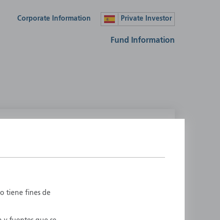
Corporate Information
Private Investor
Fund Information
lease select your country
ustralia
Liechtenstein
ustria
Luxembourg
elgium
Netherlands
o tiene fines de
enmark
New Zealand
inland
Norway
rance
Portugal