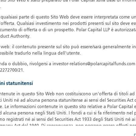
sto Sito Web è stato preparato da Polar Capital sulla base di inform
.
G
G
 qualsiasi parte di questo Sito Web deve essere interpretata come u
'offerta. Qualsiasi investimento nei prodotti presenti sul sito deve es
H
ocumento di offerta o di un prospetto. Polar Capital LLP è autorizza
I
nduct Authority.
I
 web: il contenuto presente sul sito può essere/sarà generalmente in
J
ssibile tradurlo nella lingua dell'utente.
nda o dubbio, rivolgersi a investor-relations@polarcapitalfunds.com 
2272700/21.
ini statunitensi
ntenute in questo Sito Web non costituiscono un'offerta di titoli a
ti Uniti né ad alcuna persona statunitense ai sensi del Securities Act
e. Le informazioni contenute in questo sito relative a Polar Capital e/
 alcuna persona negli Stati Uniti. I fondi a cui si fa riferimento nel 
registrati né ai sensi del Securities Act 1933 degli Stati Uniti né ai
mpany Act del 1940. Di conseguenza, non possono essere offerti per
 Stati Uniti, nei territori, possedimenti o protettorati sotto la loro g