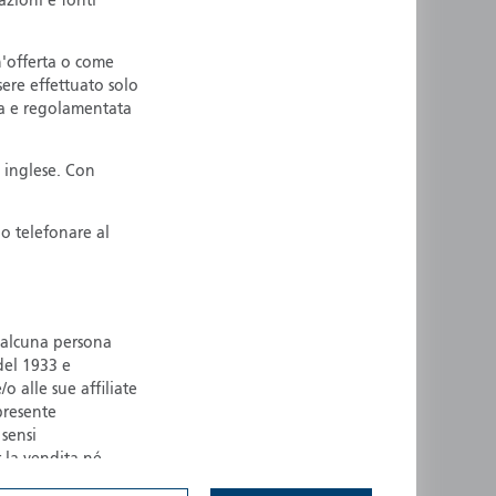
azioni e fonti
ermany
Singapore
uernsey
Spain
n'offerta o come
sere effettuato solo
ong Kong
Sweden
ta e regolamentata
reland
Switzerland
taly
United Kingdom
 inglese. Con
ersey
United States
All other countries
o telefonare al
d alcuna persona
 del 1933 e
o alle sue affiliate
presente
 sensi
 la vendita né
iurisdizione, né a