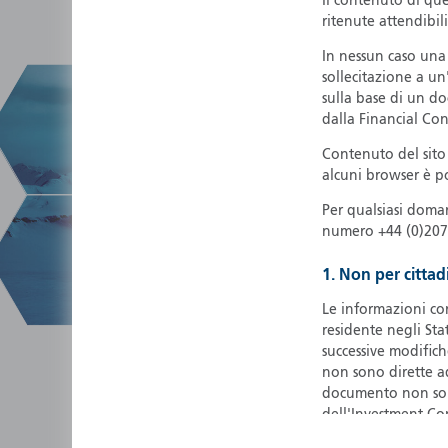
Il contenuto di que
ritenute attendibili
In nessun caso una
sollecitazione a un
sulla base di un d
dalla Financial Co
Contenuto del sito
alcuni browser è po
Per qualsiasi doma
numero +44 (0)207
1. Non per cittad
Le informazioni co
residente negli Sta
successive modifich
non sono dirette ad
documento non sono 
dell'Investment Co
essere venduti negli