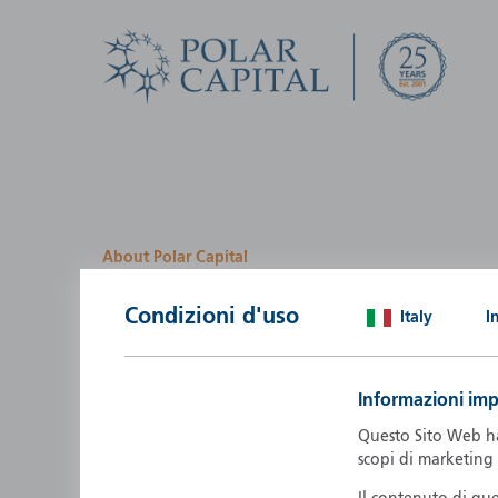
About Polar Capital
We look for investment
Condizioni d'uso
Italy
I
opportunities by creatin
path
Informazioni imp
Polar Capital is a specialist, investment-led, active fun
Questo Sito Web ha 
manager who strives to be an investment leader.
scopi di marketing