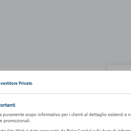
P
nvestitore Privato
g our own
A
A
ortanti
B
d
puramente scopo informativo per i clienti al dettaglio esistenti e 
D
 e promozionali.
F
F