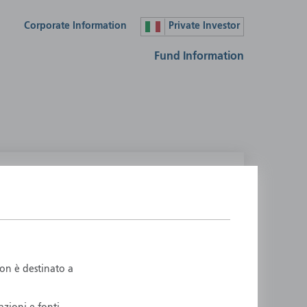
Corporate Information
Private Investor
Fund Information
lease select your country
ustralia
Liechtenstein
ustria
Luxembourg
elgium
Netherlands
non è destinato a
enmark
New Zealand
inland
Norway
rance
Portugal