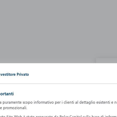
P
nvestitore Privato
g our own
A
A
ortanti
B
d
puramente scopo informativo per i clienti al dettaglio esistenti e 
D
 e promozionali.
F
F