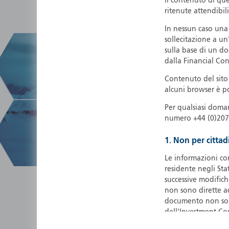
Il contenuto di que
ritenute attendibili
In nessun caso una
sollecitazione a un
sulla base di un d
dalla Financial Co
Contenuto del sito
alcuni browser è po
Per qualsiasi doma
numero +44 (0)207
1. Non per cittad
Le informazioni co
residente negli Sta
successive modifich
non sono dirette ad
documento non sono 
dell'Investment Co
essere venduti negli