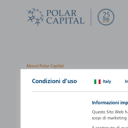
About Polar Capital
We look for investment
Condizioni d'uso
Italy
I
opportunities by creatin
path
Informazioni imp
Polar Capital is a specialist, investment-led, active fun
Questo Sito Web ha 
manager who strives to be an investment leader.
scopi di marketing