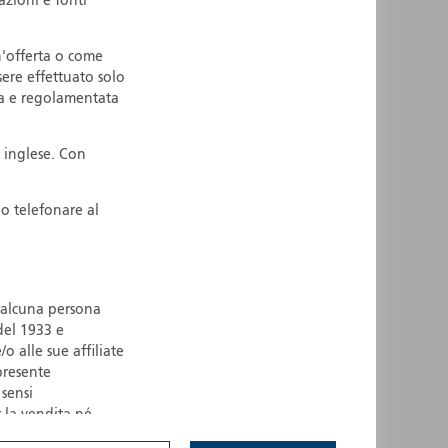
azioni e fonti
ermany
Singapore
uernsey
Spain
n'offerta o come
sere effettuato solo
ong Kong
Sweden
ta e regolamentata
reland
Switzerland
taly
United Kingdom
 inglese. Con
ersey
United States
All other countries
o telefonare al
d alcuna persona
 del 1933 e
o alle sue affiliate
presente
 sensi
 la vendita né
iurisdizione, né a