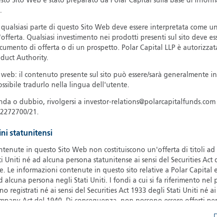
sto Sito Web è stato preparato da Polar Capital sulla base di inform
.
G
G
 qualsiasi parte di questo Sito Web deve essere interpretata come u
'offerta. Qualsiasi investimento nei prodotti presenti sul sito deve es
H
ocumento di offerta o di un prospetto. Polar Capital LLP è autorizza
I
nduct Authority.
I
 web: il contenuto presente sul sito può essere/sarà generalmente in
J
ssibile tradurlo nella lingua dell'utente.
nda o dubbio, rivolgersi a investor-relations@polarcapitalfunds.com 
2272700/21.
ini statunitensi
ntenute in questo Sito Web non costituiscono un'offerta di titoli a
ti Uniti né ad alcuna persona statunitense ai sensi del Securities Act
e. Le informazioni contenute in questo sito relative a Polar Capital e/
 alcuna persona negli Stati Uniti. I fondi a cui si fa riferimento nel 
registrati né ai sensi del Securities Act 1933 degli Stati Uniti né ai
mpany Act del 1940. Di conseguenza, non possono essere offerti per
 Stati Uniti, nei territori, possedimenti o protettorati sotto la loro g