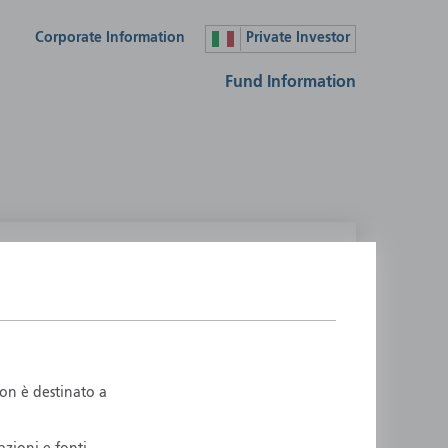
Corporate Information
Private Investor
Fund Information
lease select your country
ustralia
Liechtenstein
ustria
Luxembourg
elgium
Netherlands
non è destinato a
enmark
New Zealand
inland
Norway
rance
Portugal